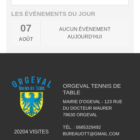
LES ÉVÈNEMENTS DU JOUR
07
AUCUN ÉVÈNEMENT
AUJOURD'HUI
AOÛT
ORGEVAL TENNIS DE
TABLE
MAIRIE D'OGEVAL - 123 RUE
DU DOCTEUR MAURER
78630
ORGEVAL
TÉL. :
0685329492
20204
VISITES
BUREAUOTT@GMAIL.COM